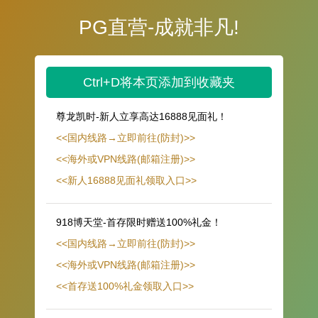
PG直营-成就非凡!
Ctrl+D将本页添加到收藏夹
尊龙凯时-新人立享高达16888见面礼！
<<国内线路→立即前往(防封)>>
<<海外或VPN线路(邮箱注册)>>
<<新人16888见面礼领取入口>>
918博天堂-首存限时赠送100%礼金！
<<国内线路→立即前往(防封)>>
<<海外或VPN线路(邮箱注册)>>
<<首存送100%礼金领取入口>>